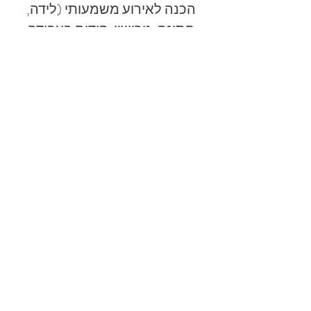
הכנה לאירוע משמעותי (לידה,
חתונה, גירושין, קידום בעבודה
ועוד),
חיפוש עצמי ושיפור איכות החיים
והרווחה האישית.
מאמרים
קורות חיים
לקריאה