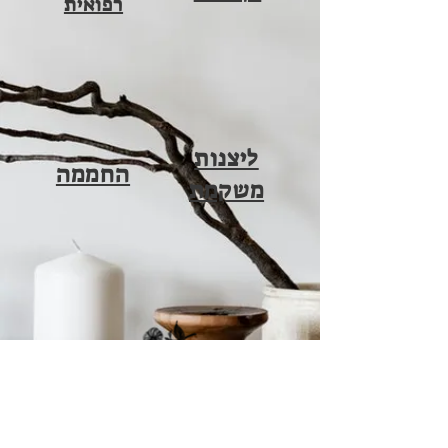
רפואית
ליצנות
החממה
משקמת
דרכים